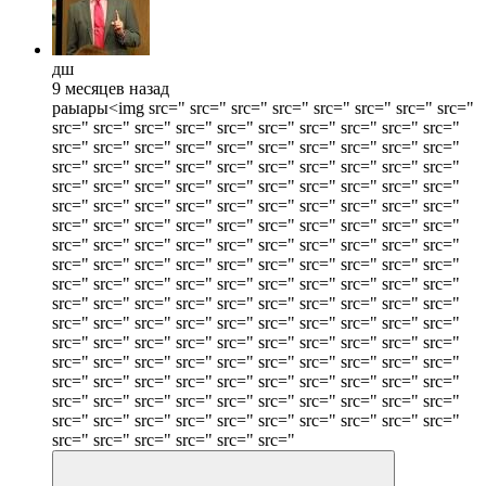
дш
9 месяцев назад
раыары<img src=" src=" src=" src=" src=" src=" src=" src="
src=" src=" src=" src=" src=" src=" src=" src=" src=" src="
src=" src=" src=" src=" src=" src=" src=" src=" src=" src="
src=" src=" src=" src=" src=" src=" src=" src=" src=" src="
src=" src=" src=" src=" src=" src=" src=" src=" src=" src="
src=" src=" src=" src=" src=" src=" src=" src=" src=" src="
src=" src=" src=" src=" src=" src=" src=" src=" src=" src="
src=" src=" src=" src=" src=" src=" src=" src=" src=" src="
src=" src=" src=" src=" src=" src=" src=" src=" src=" src="
src=" src=" src=" src=" src=" src=" src=" src=" src=" src="
src=" src=" src=" src=" src=" src=" src=" src=" src=" src="
src=" src=" src=" src=" src=" src=" src=" src=" src=" src="
src=" src=" src=" src=" src=" src=" src=" src=" src=" src="
src=" src=" src=" src=" src=" src=" src=" src=" src=" src="
src=" src=" src=" src=" src=" src=" src=" src=" src=" src="
src=" src=" src=" src=" src=" src=" src=" src=" src=" src="
src=" src=" src=" src=" src=" src=" src=" src=" src=" src="
src=" src=" src=" src=" src=" src="