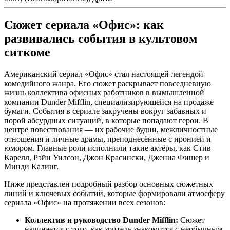
Сюжет сериала «Офис»: как
развивались события в культовом
ситкоме
Американский сериал «Офис» стал настоящей легендой
комедийного жанра. Его сюжет раскрывает повседневную
жизнь коллектива офисных работников в вымышленной
компании Dunder Mifflin, специализирующейся на продаже
бумаги. События в сериале закручены вокруг забавных и
порой абсурдных ситуаций, в которые попадают герои. В
центре повествования — их рабочие будни, межличностные
отношения и личные драмы, преподнесённые с иронией и
юмором. Главные роли исполнили такие актёры, как Стив
Карелл, Рэйн Уилсон, Джон Красински, Дженна Фишер и
Минди Калинг.
Ниже представлен подробный разбор основных сюжетных
линий и ключевых событий, которые формировали атмосферу
сериала «Офис» на протяжении всех сезонов:
Коллектив и руководство Dunder Mifflin:
Сюжет
начинается с того, как зритель знакомится с необычным