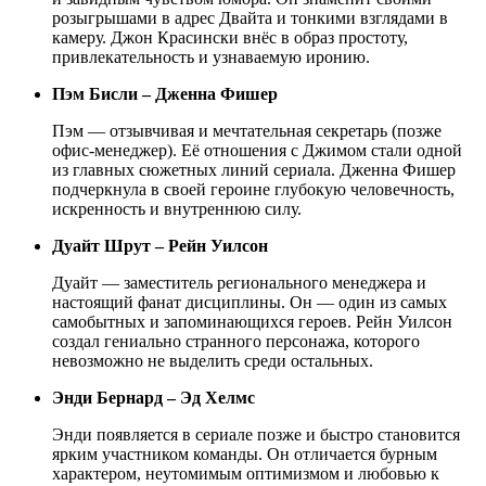
розыгрышами в адрес Двайта и тонкими взглядами в
камеру. Джон Красински внёс в образ простоту,
привлекательность и узнаваемую иронию.
Пэм Бисли – Дженна Фишер
Пэм — отзывчивая и мечтательная секретарь (позже
офис-менеджер). Её отношения с Джимом стали одной
из главных сюжетных линий сериала. Дженна Фишер
подчеркнула в своей героине глубокую человечность,
искренность и внутреннюю силу.
Дуайт Шрут – Рейн Уилсон
Дуайт — заместитель регионального менеджера и
настоящий фанат дисциплины. Он — один из самых
самобытных и запоминающихся героев. Рейн Уилсон
создал гениально странного персонажа, которого
невозможно не выделить среди остальных.
Энди Бернард – Эд Хелмс
Энди появляется в сериале позже и быстро становится
ярким участником команды. Он отличается бурным
характером, неутомимым оптимизмом и любовью к