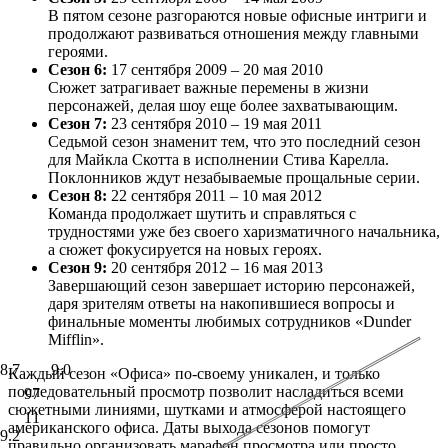
В пятом сезоне разгораются новые офисные интриги и
продолжают развиваться отношения между главными
героями.
Сезон 6:
17 сентября 2009 – 20 мая 2010
Сюжет затрагивает важные перемены в жизни
персонажей, делая шоу еще более захватывающим.
Сезон 7:
23 сентября 2010 – 19 мая 2011
Седьмой сезон знаменит тем, что это последний сезон
для Майкла Скотта в исполнении Стива Карелла.
Поклонников ждут незабываемые прощальные серии.
Сезон 8:
22 сентября 2011 – 10 мая 2012
Команда продолжает шутить и справляться с
трудностями уже без своего харизматичного начальника,
а сюжет фокусируется на новых героях.
Сезон 9:
20 сентября 2012 – 16 мая 2013
Завершающий сезон завершает историю персонажей,
даря зрителям ответы на накопившиеся вопросы и
финальные моменты любимых сотрудников «Dunder
Mifflin».
8.7
9.0
Каждый сезон «Офиса» по-своему уникален, и только
последовательный просмотр позволит насладиться всеми
97
сюжетными линиями, шутками и атмосферой настоящего
11
американского офиса. Даты выхода сезонов помогут
9.2
правильно организовать марафон просмотра или просто