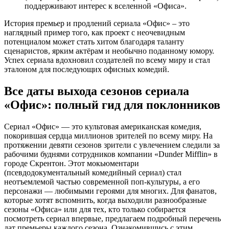
поддерживают интерес к вселенной «Офиса».
История премьер и продлений сериала «Офис» – это
наглядный пример того, как проект с неочевидным
потенциалом может стать хитом благодаря таланту
сценаристов, ярким актёрам и необычно поданному юмору.
Успех сериала вдохновил создателей по всему миру и стал
эталоном для последующих офисных комедий.
Все даты выхода сезонов сериала
«Офис»: полный гид для поклонников
Сериал «Офис» — это культовая американская комедия,
покорившая сердца миллионов зрителей по всему миру. На
протяжении девяти сезонов зрители с увлечением следили за
рабочими буднями сотрудников компании «Dunder Mifflin» в
городе Скрентон. Этот мокьюментари
(псевдодокументальный комедийный сериал) стал
неотъемлемой частью современной поп-культуры, а его
персонажи — любимыми героями для многих. Для фанатов,
которые хотят вспомнить, когда выходили разнообразные
сезоны «Офиса» или для тех, кто только собирается
посмотреть сериал впервые, предлагаем подробный перечень
дат премьеры каждого сезона. Ознакомившись с этим