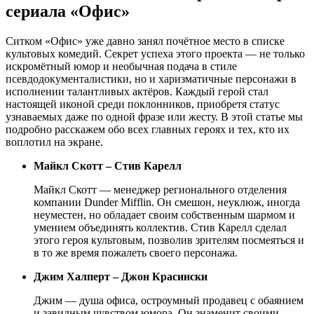
сериала «Офис»
Ситком «Офис» уже давно занял почётное место в списке
культовых комедий. Секрет успеха этого проекта — не только
искромётный юмор и необычная подача в стиле
псевдодокументалистики, но и харизматичные персонажи в
исполнении талантливых актёров. Каждый герой стал
настоящей иконой среди поклонников, приобретя статус
узнаваемых даже по одной фразе или жесту. В этой статье мы
подробно расскажем обо всех главных героях и тех, кто их
воплотил на экране.
Майкл Скотт – Стив Карелл
Майкл Скотт — менеджер регионального отделения
компании Dunder Mifflin. Он смешон, неуклюж, иногда
неуместен, но обладает своим собственным шармом и
умением объединять коллектив. Стив Карелл сделал
этого героя культовым, позволив зрителям посмеяться и
в то же время пожалеть своего персонажа.
Джим Халперт – Джон Красински
Джим — душа офиса, остроумный продавец с обаянием
и завидным чувством юмора. Он знаменит своими