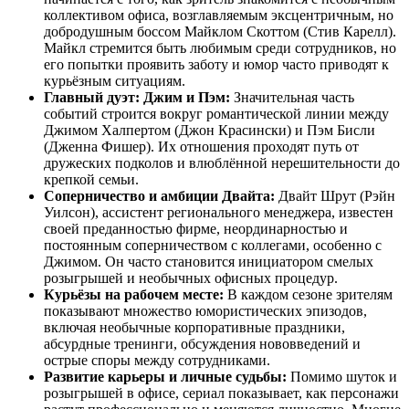
коллективом офиса, возглавляемым эксцентричным, но
добродушным боссом Майклом Скоттом (Стив Карелл).
Майкл стремится быть любимым среди сотрудников, но
его попытки проявить заботу и юмор часто приводят к
курьёзным ситуациям.
Главный дуэт: Джим и Пэм:
Значительная часть
событий строится вокруг романтической линии между
Джимом Халпертом (Джон Красински) и Пэм Бисли
(Дженна Фишер). Их отношения проходят путь от
дружеских подколов и влюблённой нерешительности до
крепкой семьи.
Соперничество и амбиции Двайта:
Двайт Шрут (Рэйн
Уилсон), ассистент регионального менеджера, известен
своей преданностью фирме, неординарностью и
постоянным соперничеством с коллегами, особенно с
Джимом. Он часто становится инициатором смелых
розыгрышей и необычных офисных процедур.
Курьёзы на рабочем месте:
В каждом сезоне зрителям
показывают множество юмористических эпизодов,
включая необычные корпоративные праздники,
абсурдные тренинги, обсуждения нововведений и
острые споры между сотрудниками.
Развитие карьеры и личные судьбы:
Помимо шуток и
розыгрышей в офисе, сериал показывает, как персонажи