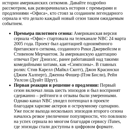
истории американских ситкомов. Давайте подробно
рассмотрим, как разворачивалась история с премьерами и
продлениями «Офиса», кто стоял за созданием легендарного
сериала и что делало каждый новый сезон таким ожидаемым
событием.
Премьера пилотного сезона:
Американская версия
сериала «Офис» стартовала на телеканале NBC 24 марта
2005 года. Проект был адаптацией одноимённого
британского ситкома, созданного Рики Джервейсом и
Стивеном Мерчантом. За американскую адаптацию
отвечал Грег Дэниэлс, ранее работавший над такими
комедийными хитами, как «Симпсоны». В главных
ролях: Стив Карелл (Майкл Скотт), Джон Красински
(Джим Халперт), Дженна Фишер (Пэм Бисли), Рейн
Уилсон (Дуайт Шрут).
Первая реакция и решение о продлении:
Первый
сезон включал лишь шесть эпизодов и был воспринят
сдержанно – рейтинги и отзывы были умеренными.
Однако канал NBC увидел потенциал в проекте
благодаря харизме актеров и остроумному сценарию.
Уже после выхода нескольких эпизодов второго сезона
началось резкое увеличение популярности, что повлияло
на успех сериала во многом благодаря сервису iTunes,
где эпизоды стали доступны в цифровом формате.