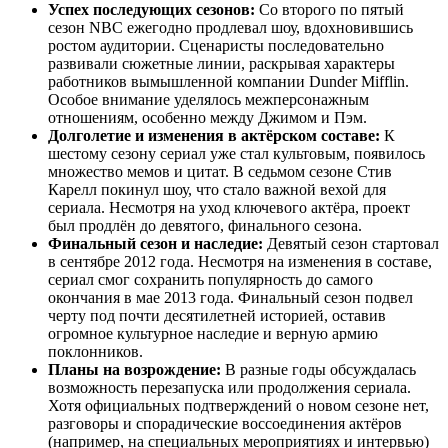
Успех последующих сезонов:
Со второго по пятый
сезон NBC ежегодно продлевал шоу, вдохновившись
ростом аудитории. Сценаристы последовательно
развивали сюжетные линии, раскрывая характеры
работников вымышленной компании Dunder Mifflin.
Особое внимание уделялось межперсонажным
отношениям, особенно между Джимом и Пэм.
Долголетие и изменения в актёрском составе:
К
шестому сезону сериал уже стал культовым, появилось
множество мемов и цитат. В седьмом сезоне Стив
Карелл покинул шоу, что стало важной вехой для
сериала. Несмотря на уход ключевого актёра, проект
был продлён до девятого, финального сезона.
Финальный сезон и наследие:
Девятый сезон стартовал
в сентябре 2012 года. Несмотря на изменения в составе,
сериал смог сохранить популярность до самого
окончания в мае 2013 года. Финальный сезон подвел
черту под почти десятилетней историей, оставив
огромное культурное наследие и верную армию
поклонников.
Планы на возрождение:
В разные годы обсуждалась
возможность перезапуска или продолжения сериала.
Хотя официальных подтверждений о новом сезоне нет,
разговоры и спорадические воссоединения актёров
(например, на специальных мероприятиях и интервью)