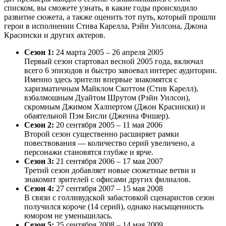
списком, вы сможете узнать, в какие годы происходило
развитие сюжета, а также оценить тот путь, который прошли
герои в исполнении Стива Карелла, Рэйн Уилсона, Джона
Красински и других актеров.
Сезон 1:
24 марта 2005 – 26 апреля 2005
Первый сезон стартовал весной 2005 года, включал
всего 6 эпизодов и быстро завоевал интерес аудитории.
Именно здесь зрители впервые знакомятся с
харизматичным Майклом Скоттом (Стив Карелл),
взбалмошным Дуайтом Шрутом (Рэйн Уилсон),
скромным Джимом Халпертом (Джон Красински) и
обаятельной Пэм Бисли (Дженна Фишер).
Сезон 2:
20 сентября 2005 – 11 мая 2006
Второй сезон существенно расширяет рамки
повествования — количество серий увеличено, а
персонажи становятся глубже и ярче.
Сезон 3:
21 сентября 2006 – 17 мая 2007
Третий сезон добавляет новые сюжетные ветви и
знакомит зрителей с офисами других филиалов.
Сезон 4:
27 сентября 2007 – 15 мая 2008
В связи с голливудской забастовкой сценаристов сезон
получился короче (14 серий), однако насыщенность
юмором не уменьшилась.
Сезон 5:
25 сентября 2008 – 14 мая 2009