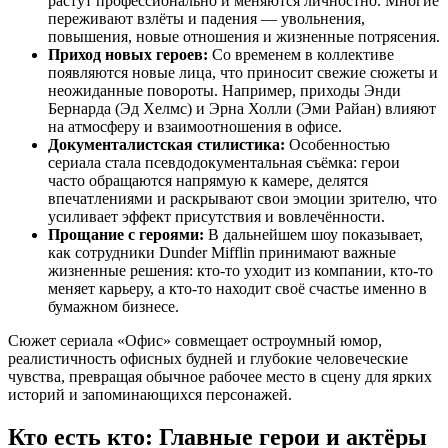
растут профессионально и меняются личностно. Многие
переживают взлёты и падения — увольнения,
повышения, новые отношения и жизненные потрясения.
Приход новых героев:
Со временем в коллективе
появляются новые лица, что приносит свежие сюжеты и
неожиданные повороты. Например, приходы Энди
Бернарда (Эд Хелмс) и Эрна Холли (Эми Райан) влияют
на атмосферу и взаимоотношения в офисе.
Документалистская стилистика:
Особенностью
сериала стала псевдодокументальная съёмка: герои
часто обращаются напрямую к камере, делятся
впечатлениями и раскрывают свои эмоции зрителю, что
усиливает эффект присутствия и вовлечённости.
Прощание с героями:
В дальнейшем шоу показывает,
как сотрудники Dunder Mifflin принимают важные
жизненные решения: кто-то уходит из компании, кто-то
меняет карьеру, а кто-то находит своё счастье именно в
бумажном бизнесе.
Сюжет сериала «Офис» совмещает остроумный юмор,
реалистичность офисных будней и глубокие человеческие
чувства, превращая обычное рабочее место в сцену для ярких
историй и запоминающихся персонажей.
Кто есть кто: Главные герои и актёры