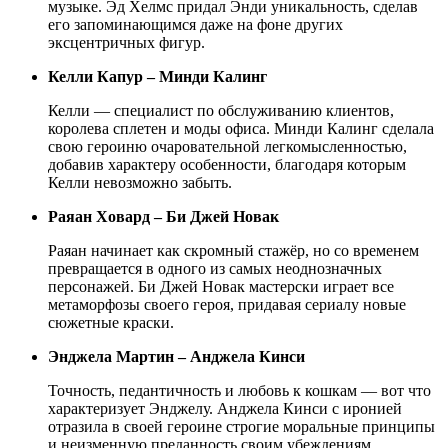
музыке. Эд Хелмс придал Энди уникальность, сделав
его запоминающимся даже на фоне других
эксцентричных фигур.
Келли Капур – Минди Калинг
Келли — специалист по обслуживанию клиентов,
королева сплетен и моды офиса. Минди Калинг сделала
свою героиню очаровательной легкомысленностью,
добавив характеру особенности, благодаря которым
Келли невозможно забыть.
Раяан Ховард – Би Джей Новак
Раяан начинает как скромный стажёр, но со временем
превращается в одного из самых неоднозначных
персонажей. Би Джей Новак мастерски играет все
метаморфозы своего героя, придавая сериалу новые
сюжетные краски.
Энджела Мартин – Анджела Кинси
Точность, педантичность и любовь к кошкам — вот что
характеризует Энджелу. Анджела Кинси с иронией
отразила в своей героине строгие моральные принципы
и неизменную преданность своим убеждениям.